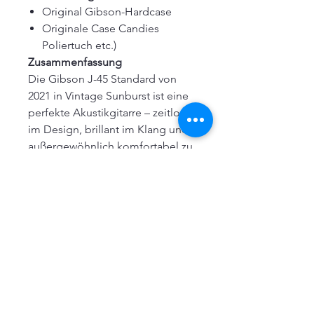
Original Gibson-Hardcase
Originale Case Candies
Poliertuch etc.)
Zusammenfassung
Die Gibson J-45 Standard von
2021 in Vintage Sunburst ist eine
perfekte Akustikgitarre – zeitlos
im Design, brillant im Klang und
außergewöhnlich komfortabel zu
spielen. Ob unplugged oder
verstärkt: sie liefert immer
erstklassige Ergebnisse. Ein
Instrument, das sich seinen Ruf
als „The Workhorse“ redlich
verdient hat.
Ideal für ambitionierte Musiker,
Studios, Bühnen oder einfach für
alle, die das Beste aus Tradition